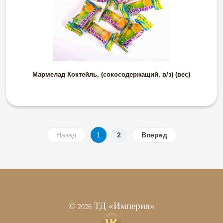
Мармелад Коктейль, (сокосодержащий, в/з) (вес)
Назад
1
2
Вперед
©
ТД «Империя»
2026