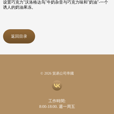
设置巧克力"沃洛格达鸟"牛奶杂音与巧克力味和"奶油"-一个
诱人的奶油果冻。
返回目录
© 2026 貿易公司帝國
工作時間:
8:00-18:00. 週一周五