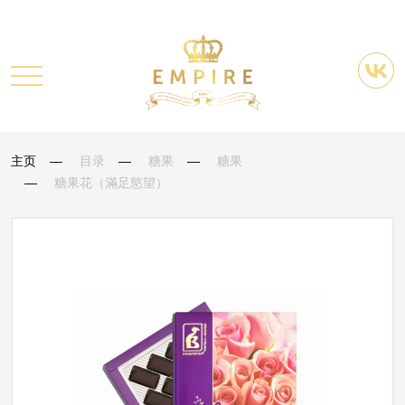
主页
目录
糖果
糖果
糖果花（滿足慾望）