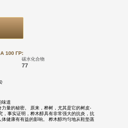
 100 ГР:
碳水化合物
77
卡
的味道
力量的秘密。 原来，桦树，尤其是它的树皮-
研究，事实证明，桦木醇具有非常强大的抗炎，抗
人体健康有有益的影响。 桦木醇均匀地从鞋垫蒸