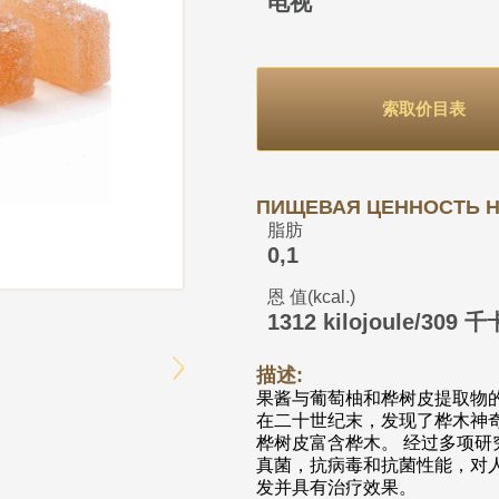
电视
索取价目表
ПИЩЕВАЯ ЦЕННОСТЬ НА
脂肪
0,1
恩 值(kcal.)
1312 kilojoule/309 千
描述:
果酱与葡萄柚和桦树皮提取物
在二十世纪末，发现了桦木神奇
桦树皮富含桦木。 经过多项
真菌，抗病毒和抗菌性能，对
发并具有治疗效果。