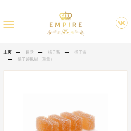
主页
目录
橘子酱
橘子酱
橘子醬楓樹（重量）