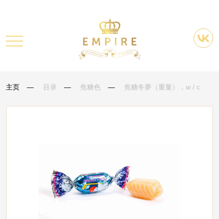
主页
目录
焦糖色
焦糖冬夢（重量），w / c