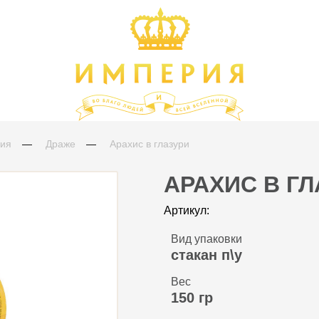
с 8:30 д
лия
Драже
Арахис в глазури
АРАХИС В ГЛ
Артикул:
Вид упаковки
стакан п\у
Вес
150 гр