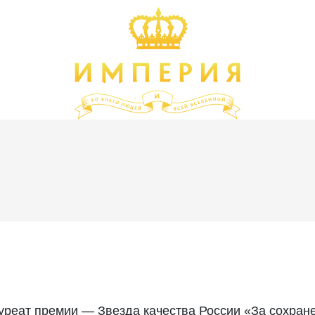
с 8:30 д
уреат премии — Звезда качества России «За сохран