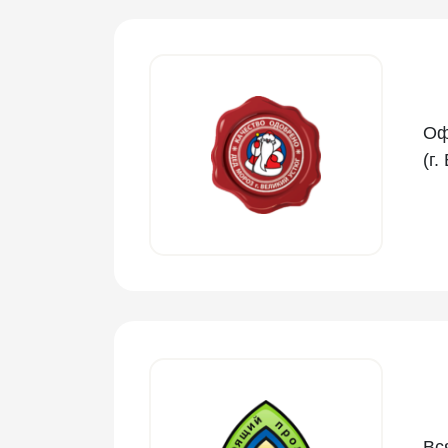
Оф
(г.
Вс