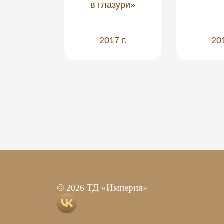
в глазури»
3 г.
2017 г.
201
©
ТД «Империя»
2026