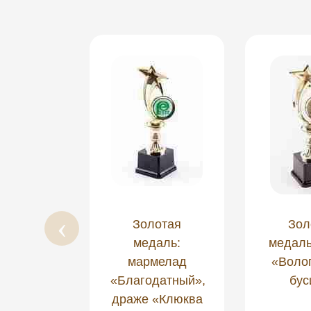
отая
Золотая
Зол
аль:
медаль:
медаль
мелад
мармелад
«Воло
стресс»
«Благодатный»,
бус
драже «Клюква