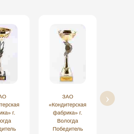
АО
ЗАО
З
терская
«Кондитерская
«Конди
ка» г.
фабрика» г.
фабри
огда
Вологда
Вол
дитель
Победитель
Побе