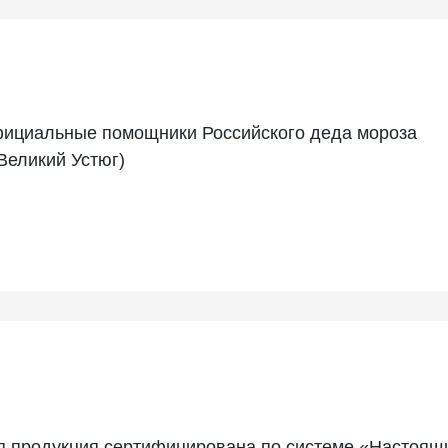
ициальные помощники Российского деда мороза
 Великий Устюг)
я продукция сертифицирована по системе «Настоящ