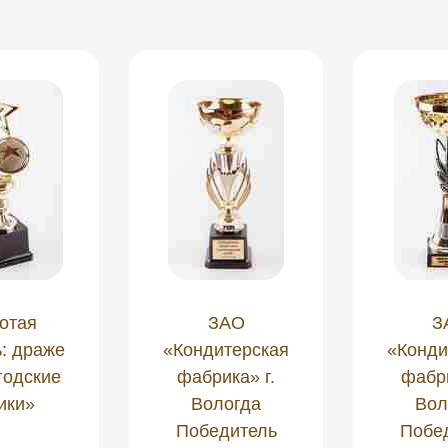
отая
ЗАО
З
: драже
«Кондитерская
«Конди
годские
фабрика» г.
фабри
ики»
Вологда
Вол
Победитель
Побе