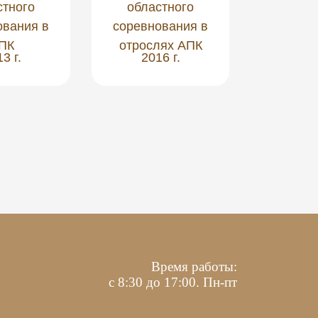
стного
областного
обла
ования в
соревнования в
соревн
ПК
отрослях АПК
А
3 г.
2016 г.
201
Время работы:
с 8:30 до 17:00. Пн-пт