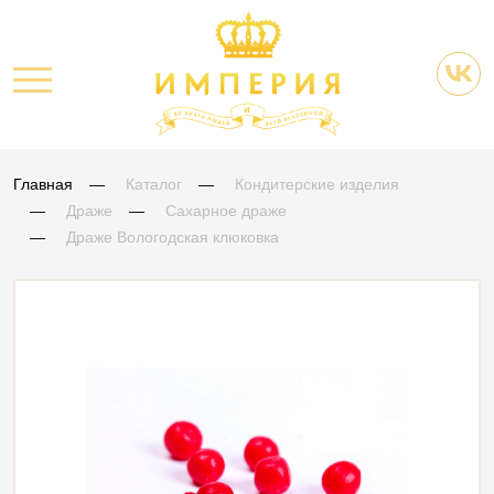
Главная
Каталог
Кондитерские изделия
Драже
Сахарное драже
Драже Вологодская клюковка