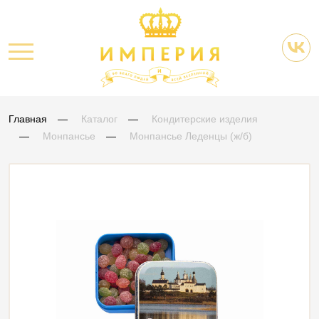
Главная
Каталог
Кондитерские изделия
Монпансье
Монпансье Леденцы (ж/б)