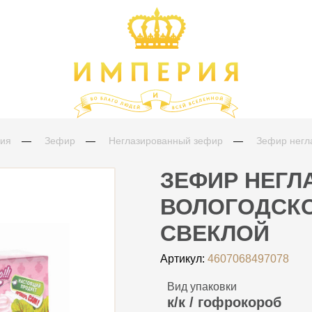
с 8:30 д
лия
Зефир
Неглазированный зефир
Зефир негл
ЗЕФИР НЕГ
ВОЛОГОДСКО
СВЕКЛОЙ
Артикул:
4607068497078
Вид упаковки
к/к / гофрокороб